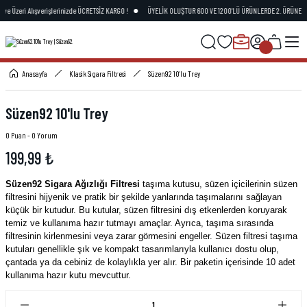
 ve Üzeri Alışverişlerinizde ÜCRETSİZ KARGO !
ÜYELİK OLUŞTUR 600 VE 1200'LÜ ÜRÜNLERDE 2. ÜRÜNE 15
Anasayfa
Klasik Sigara Filtresi
Süzen92 10'lu Trey
Süzen92 10'lu Trey
0 Puan - 0 Yorum
199,99 ₺
Süzen92 Sigara Ağızlığı Filtresi
taşıma kutusu, süzen içicilerinin süzen
filtresini hijyenik ve pratik bir şekilde yanlarında taşımalarını sağlayan
küçük bir kutudur. Bu kutular, süzen filtresini dış etkenlerden koruyarak
temiz ve kullanıma hazır tutmayı amaçlar. Ayrıca, taşıma sırasında
filtresinin kirlenmesini veya zarar görmesini engeller. Süzen filtresi taşıma
kutuları genellikle şık ve kompakt tasarımlarıyla kullanıcı dostu olup,
çantada ya da cebiniz de kolaylıkla yer alır. Bir paketin içerisinde 10 adet
kullanıma hazır kutu mevcuttur.