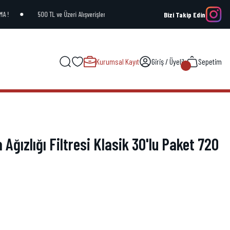
A !
500 TL ve Üzeri Alışverişlerinizde ÜCRETSİZ KARGO !
ÜYELİK OLUŞT
Bizi Takip Edin
Kurumsal Kayıt
Giriş / Üyelik
Sepetim
Ağızlığı Filtresi Klasik 30'lu Paket 720