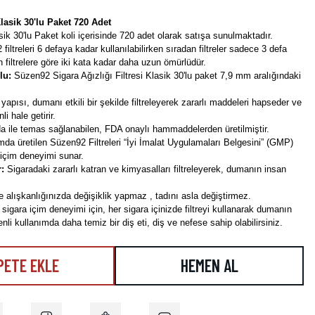
lasik 30'lu Paket 720 Adet
sik 30'lu Paket koli içerisinde 720 adet olarak satışa sunulmaktadır.
iltreleri 6 defaya kadar kullanılabilirken sıradan filtreler sadece 3 defa
an filtrelere göre iki kata kadar daha uzun ömürlüdür.
lu:
Süzen92 Sigara Ağızlığı Filtresi Klasik 30'lu paket 7,9 mm aralığındaki
 yapısı, dumanı etkili bir şekilde filtreleyerek zararlı maddeleri hapseder ve
i hale getirir.
 ile temas sağlanabilen, FDA onaylı hammaddelerden üretilmiştir.
mda üretilen Süzen92 Filtreleri “İyi İmalat Uygulamaları Belgesini” (GMP)
 içim deneyimi sunar.
r:
Sigaradaki zararlı katran ve kimyasalları filtreleyerek, dumanın insan
 alışkanlığınızda değişiklik yapmaz , tadını asla değiştirmez.
 sigara içim deneyimi için, her sigara içinizde filtreyi kullanarak dumanın
üzenli kullanımda daha temiz bir diş eti, diş ve nefese sahip olabilirsiniz.
PETE EKLE
HEMEN AL