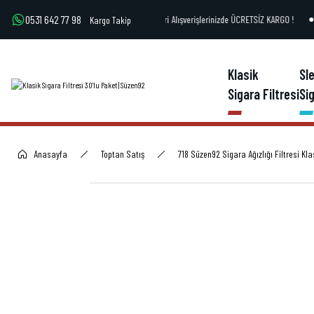
0531 642 77 98
500 TL ve Üzeri Alışverişlerinizde ÜCRETSİZ KARGO !
Kargo Takip
Klasik
Sl
Sigara Filtresi
Sig
Anasayfa
Toptan Satış
718 Süzen92 Sigara Ağızlığı Filtresi Kl