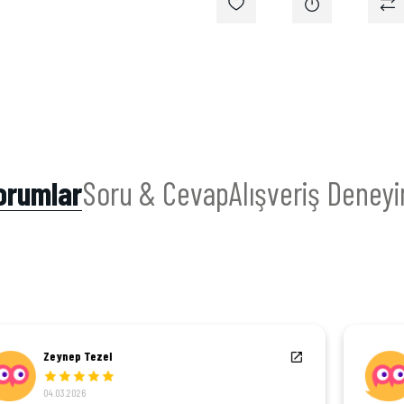
orumlar
Soru & Cevap
Alışveriş Deneyi
Mehmet Çorak
03.03.2026