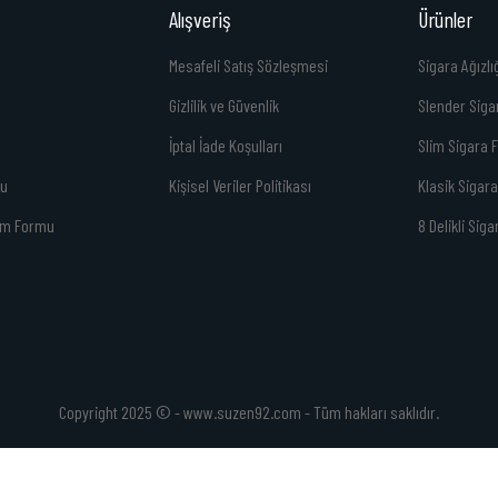
Alışveriş
Ürünler
Mesafeli Satış Sözleşmesi
Sigara Ağızlı
Gizlilik ve Güvenlik
Slender Sigar
İptal İade Koşulları
Slim Sigara F
mu
Kişisel Veriler Politikası
Klasik Sigara 
rim Formu
8 Delikli Siga
Copyright 2025 © - www.suzen92.com - Tüm hakları saklıdır.