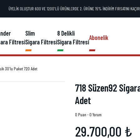
ÜYELİK OLUŞTUR 600 VE 1200'LÜ ÜRÜNLERDE 2. ÜRÜNE 15% İNDİRİM FIRSATINI KAÇIRM
ender
Slim
8 Delikli
Abonelik
ara Filtresi
Sigara Filtresi
Sigara Filtresi
asik 30'lu Paket 720 Adet
718 Süzen92 Sigara 
Adet
0 Puan - 0 Yorum
29.700,00 ₺