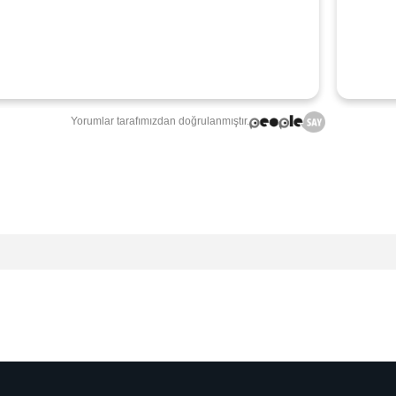
Yorumlar tarafımızdan doğrulanmıştır.
Ürün hakkında henüz soru sorulmamış.
Soru Sor
İZ KARGO
3 TAKSİT FIRSATI
KOLAY İAD
Üzeri Alışverişlerde
Kredi Kartına Özel
15 Gün İçinde 