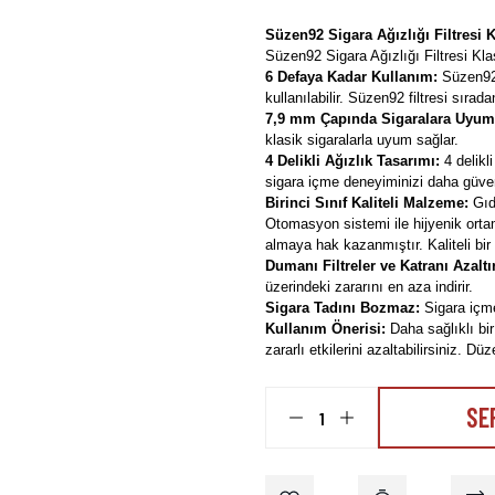
Süzen92 Sigara Ağızlığı Filtresi K
Süzen92 Sigara Ağızlığı Filtresi Kla
6 Defaya Kadar Kullanım:
Süzen92 f
kullanılabilir. Süzen92 filtresi sırad
7,9 mm Çapında Sigaralara Uyum
klasik sigaralarla uyum sağlar.
4 Delikli Ağızlık Tasarımı:
4 delikli
sigara içme deneyiminizi daha güvenl
Birinci Sınıf Kaliteli Malzeme:
Gıda
Otomasyon sistemi ile hijyenik orta
almaya hak kazanmıştır. Kaliteli bir
Dumanı Filtreler ve Katranı Azaltı
üzerindeki zararını en aza indirir.
Sigara Tadını Bozmaz:
Sigara içme
Kullanım Önerisi:
Daha sağlıklı bir
zararlı etkilerini azaltabilirsiniz. D
SE