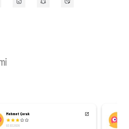
mi
Koray Uçar
03.03.2026