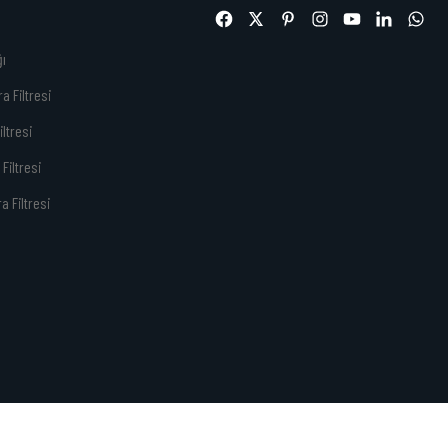
ğı
a Filtresi
iltresi
Filtresi
ra Filtresi