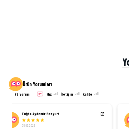
Y
Ürün Yorumları
79 yorum
Hız
İletişim
Kalite
Zeynep Tezel
04.03.2026